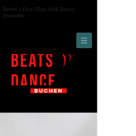
Berlin´s First Class Irish Dance
Ensemble
BUCHEN